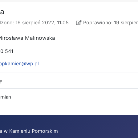
ja
zono:
19 sierpień 2022, 11:05
Poprawiono:
19 sierpie
ono
o
 Mirosława Malinowska
 20 541
bpkamien@wp.pl
y
zmian
zna w Kamieniu Pomorskim