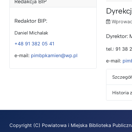
Redakcja BIP
Dyrekc
Redaktor BIP:
Wprowad
Wprowadz
Poprawion
Daniel Michalak
Dyrektor:
+48 91 382 05 41
​tel.: 91 38
e-mail:
pimbpkamien@wp.pl
e-mail:
pim
Szczegół
Historia 
Copyright (C) Powiatowa i Miejska Biblioteka Public