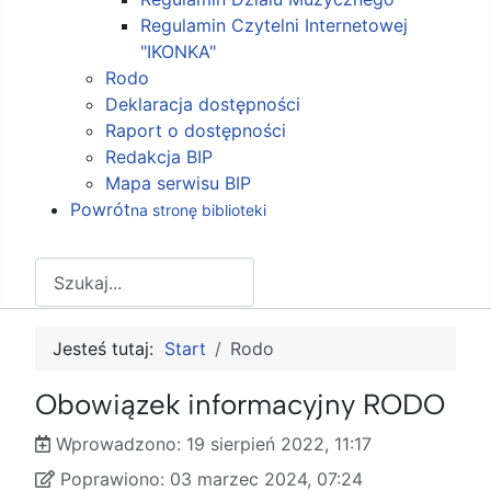
Regulamin Czytelni Internetowej
"IKONKA"
Rodo
Deklaracja dostępności
Raport o dostępności
Redakcja BIP
Mapa serwisu BIP
Powrót
na stronę biblioteki
Szukaj
Jesteś tutaj:
Start
Rodo
Obowiązek informacyjny RODO
Wprowadzono:
19 sierpień 2022, 11:17
Wprowadzono
Poprawiono
Poprawiono:
03 marzec 2024, 07:24