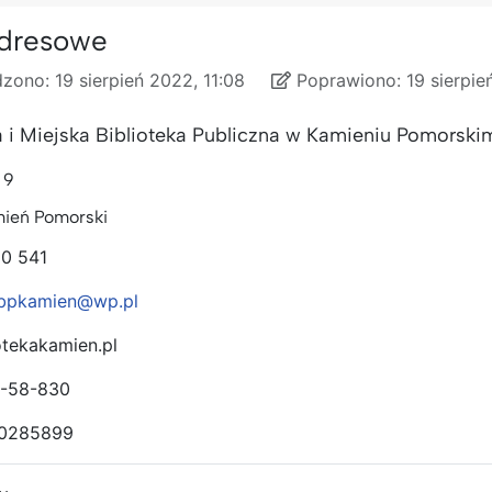
dresowe
zono:
19 sierpień 2022, 11:08
Poprawiono:
19 sierpie
ono
o
 i Miejska Biblioteka Publiczna w Kamieniu Pomorski
 9
ień Pomorski
20 541
bpkamien@wp.pl
otekakamien.pl
0-58-830
0285899